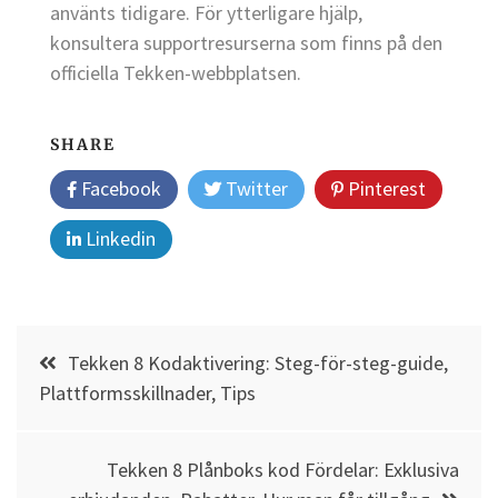
använts tidigare. För ytterligare hjälp,
konsultera supportresurserna som finns på den
officiella Tekken-webbplatsen.
SHARE
Facebook
Twitter
Pinterest
Linkedin
Post
Tekken 8 Kodaktivering: Steg-för-steg-guide,
navigation
Plattformsskillnader, Tips
Tekken 8 Plånboks kod Fördelar: Exklusiva