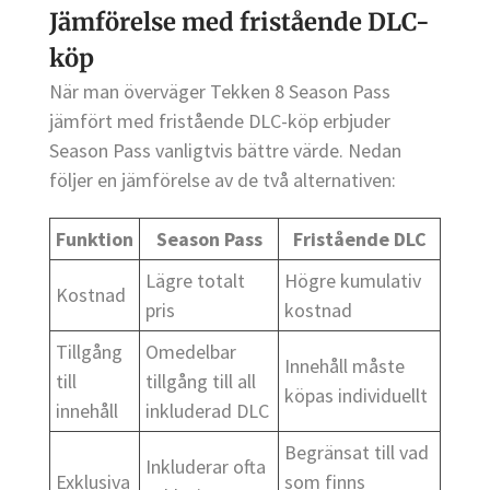
Jämförelse med fristående DLC-
köp
När man överväger Tekken 8 Season Pass
jämfört med fristående DLC-köp erbjuder
Season Pass vanligtvis bättre värde. Nedan
följer en jämförelse av de två alternativen:
Funktion
Season Pass
Fristående DLC
Lägre totalt
Högre kumulativ
Kostnad
pris
kostnad
Tillgång
Omedelbar
Innehåll måste
till
tillgång till all
köpas individuellt
innehåll
inkluderad DLC
Begränsat till vad
Inkluderar ofta
Exklusiva
som finns