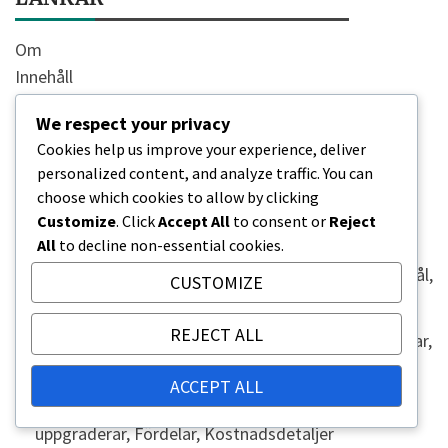
Om
Innehåll
Kontakta oss
We respect your privacy
Cookies help us improve your experience, deliver
SENASTE INLÄGG
personalized content, and analyze traffic. You can
choose which cookies to allow by clicking
Tekken 8 Digital plånbok: Lägga till medel, Hantera
Customize
. Click
Accept All
to consent or
Reject
koder, Köpprocess
All
to decline non-essential cookies.
Tekken 8 Limited Edition-bonusar: Exklusiva föremål,
CUSTOMIZE
Ansökningsprocess, Tillgänglighet
REJECT ALL
Tekken 8 Säsongspass Fördelar: Inkluderade kämpar,
Ytterligare innehåll, Exklusiva föremål
ACCEPT ALL
Tekken 8 Utgåveuppgraderingar: Hur man
uppgraderar, Fördelar, Kostnadsdetaljer